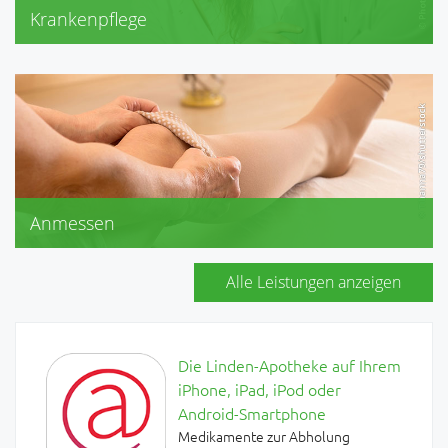
Krankenpflege
Diabetikerversorgung
Inkontinenz
Kompressionsstrümpfe
Stützstrümpfe
Anmessen
Bandagen
Kompressionsstrümpfe
Alle Leistungen anzeigen
Stützstrümpfe
Die Linden-Apotheke auf Ihrem
iPhone, iPad, iPod oder
Android-Smartphone
Medikamente zur Abholung