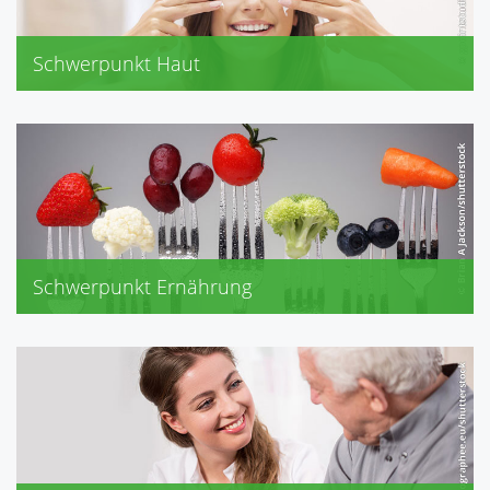
Schwerpunkt Haut
Eubos, Eucerin, Medicos Olivenöl
Widmer
Dermasense
Dermasel Totes Meer Salz Produkte
Schwerpunkt Ernährung
Akne, Cholesterin, Diabetes
Gicht, Neurodermitis
Schwangerschaft, Senioren
Stillzeit, Übergewicht