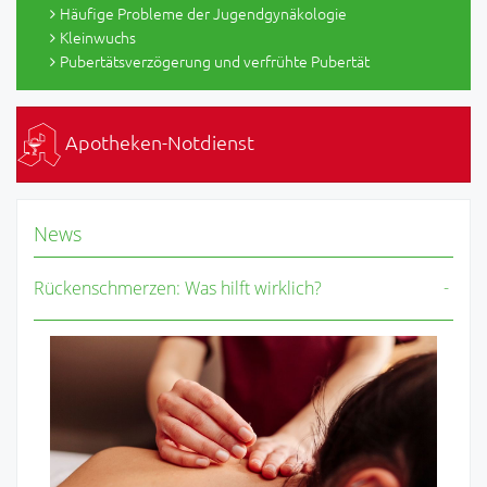
Häufige Probleme der Jugendgynäkologie
Kleinwuchs
Pubertätsverzögerung und verfrühte Pubertät
Apotheken-Notdienst
News
Rückenschmerzen: Was hilft wirklich?